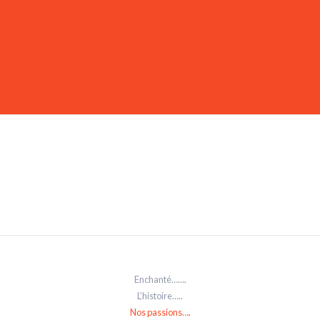
Enchanté…….
L’histoire…..
Nos passions….